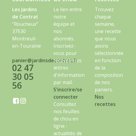
Les Jardins
Le lien entre
Trouvez
de Contrat
notre
chaque
“Roucheux”
équipe et
semaine,
37530
nos
une recette
Montreuil-
abonnés.
que nous
en-Touraine
Inscrivez-
avons
vous pour
sélectionnée
panier@jardinsdecontrat.fr
recevoir nos
en fonction
02 47
lettres
de la
30 05
d'information
composition
par mail.
de nos
56
S'inscrire/se
paniers.
connecter
Nos
Consultez
recettes
nos feuilles
de chou en
ligne :
actualités de