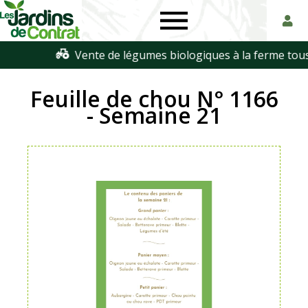
Les
Paniers
Jardins
de
Feuille de chou N° 1166
de
légumes
- Semaine 21
Contrat
biologiques
en
Touraine