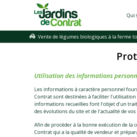
Les
Paniers
Jardins
de
Qui
de
légumes
Contrat
biologiques
en
Touraine
Prot
Utilisation des informations personne
Les informations à caractère personnel fourni
Contrat sont destinées à faciliter l'utilisatio
informations recueillies font l'objet d'un t
des évolutions du site et de l'actualité de vo
Afin de procéder à la bonne exécution de la 
Contrat qui a la qualité de vendeur et prépara