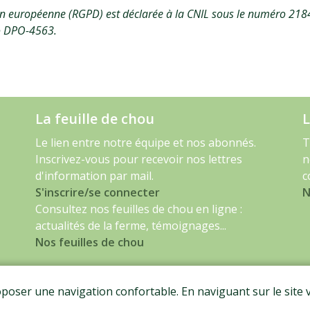
n européenne (RGPD) est déclarée à la CNIL sous le numéro 2184
o DPO-4563.
La feuille de chou
L
Le lien entre notre équipe et nos abonnés.
T
Inscrivez-vous pour recevoir nos lettres
n
d'information par mail.
c
S'inscrire/se connecter
N
Consultez nos feuilles de chou en ligne :
actualités de la ferme, témoignages...
Nos feuilles de chou
oposer une navigation confortable. En naviguant sur le site v
ntions légales
-
CGV
-
Données personnelles
-
Certificat 
ous droits réservés - Conception :
Dynapse
- Partenaire numé