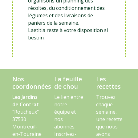
organisons un planning des
récoltes, du conditionnement des
légumes et des livraisons de
paniers de la semaine.
Laetitia reste à votre disposition si
besoin.
Nos
La feuille
Les
coordonnées
de chou
recettes
Les Jardins
Le lien entre
Trouvez
de Contrat
notre
chaque
“Roucheux”
équipe et
semaine,
37530
nos
une recette
Montreuil-
abonnés.
que nous
en-Touraine
Inscrivez-
avons