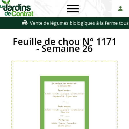
Les
Paniers
Jardins
de
Feuille de chou N° 1171
de
légumes
- Semaine 26
Contrat
biologiques
en
Touraine