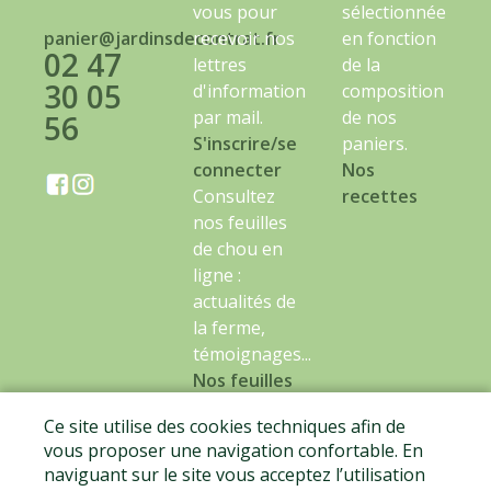
vous pour
sélectionnée
panier@jardinsdecontrat.fr
recevoir nos
en fonction
02 47
lettres
de la
30 05
d'information
composition
par mail.
de nos
56
S'inscrire/se
paniers.
connecter
Nos
Consultez
recettes
nos feuilles
de chou en
ligne :
actualités de
la ferme,
témoignages...
Nos feuilles
de chou
Ce site utilise des cookies techniques afin de
vous proposer une navigation confortable. En
naviguant sur le site vous acceptez l’utilisation
Mentions légales
-
CGV
-
Données personnelles
-