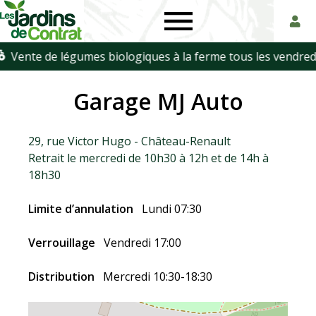
Les
Paniers
Jardins
de
Garage MJ Auto
de
légumes
29, rue Victor Hugo - Château-Renault
Contrat
biologiques
Retrait le mercredi de 10h30 à 12h et de 14h à
18h30
en
Limite d’annulation
Lundi 07:30
Touraine
Verrouillage
Vendredi 17:00
Distribution
Mercredi 10:30-18:30