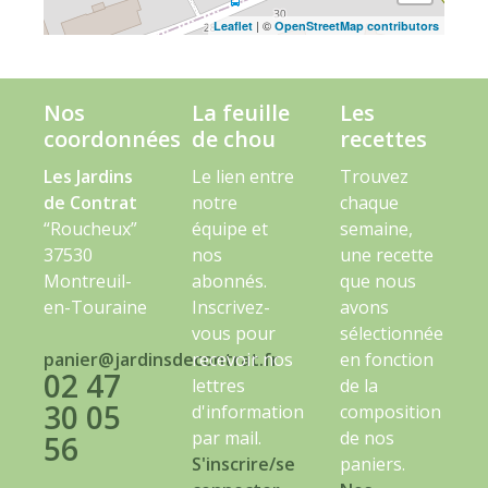
| ©
Leaflet
OpenStreetMap contributors
Nos
La feuille
Les
coordonnées
de chou
recettes
Les Jardins
Le lien entre
Trouvez
de Contrat
notre
chaque
“Roucheux”
équipe et
semaine,
37530
nos
une recette
Montreuil-
abonnés.
que nous
en-Touraine
Inscrivez-
avons
vous pour
sélectionnée
panier@jardinsdecontrat.fr
recevoir nos
en fonction
02 47
lettres
de la
30 05
d'information
composition
par mail.
de nos
56
S'inscrire/se
paniers.