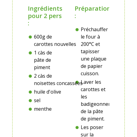
Ingrédients
Préparation
pour 2 pers
:
:
Préchauffer
600g de
le four à
carottes nouvelles
200°C et
tapisser
1 càs de
une plaque
pâte de
de papier
piment
cuisson.
2 càs de
Laver les
noisettes concassées
carottes et
huile d'olive
les
sel
badigeonner
menthe
de la pâte
de piment.
Les poser
sur la