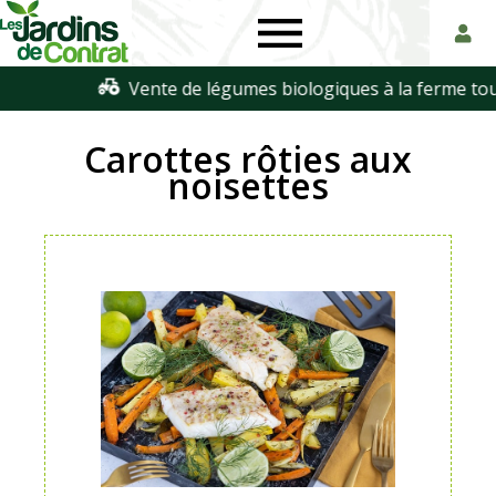
Les
Paniers
Jardins
de
Carottes rôties aux
de
légumes
noisettes
Contrat
biologiques
en
Touraine