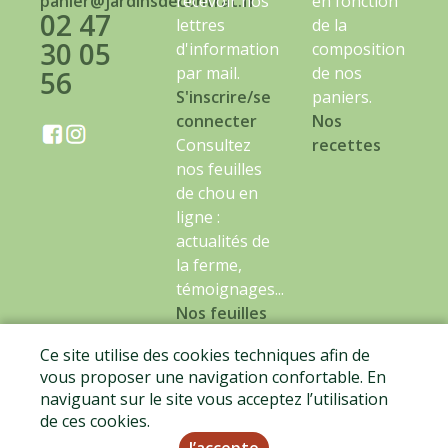
panier@jardinsdecontrat.fr
recevoir nos
en fonction
02 47
lettres
de la
30 05
d'information
composition
par mail.
de nos
56
S'inscrire/se
paniers.
connecter
Nos
Consultez
recettes
nos feuilles
de chou en
ligne :
actualités de
la ferme,
témoignages...
Nos feuilles
de chou
Ce site utilise des cookies techniques afin de
vous proposer une navigation confortable. En
naviguant sur le site vous acceptez l’utilisation
Mentions légales
-
CGV
-
Données personnelles
-
de ces cookies.
Certificat BIO